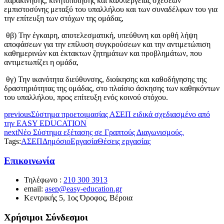
παρακίνησης, κινητοποίησης και καλλιέργειας σχέσεων
εμπιστοσύνης μεταξύ του υπαλλήλου και των συναδέλφων του για
την επίτευξη των στόχων της ομάδας,
θβ) Την έγκαιρη, αποτελεσματική, υπεύθυνη και ορθή λήψη
αποφάσεων για την επίλυση συγκρούσεων και την αντιμετώπιση
καθημερινών και έκτακτων ζητημάτων και προβλημάτων, που
αντιμετωπίζει η ομάδα,
θγ) Την ικανότητα διεύθυνσης, διοίκησης και καθοδήγησης της
δραστηριότητας της ομάδας, στο πλαίσιο άσκησης των καθηκόντων
του υπαλλήλου, προς επίτευξη ενός κοινού στόχου.
previous
Σύστημα προετοιμασίας ΑΣΕΠ ειδικά σχεδιασμένο από
την EASY EDUCATION
next
Νέο Σύστημα εξέτασης σε Γραπτούς Διαγωνισμούς.
Tags:
ΑΣΕΠ
Δημόσιο
Εργασία
Θέσεις εργασίας
Επικοινωνία
Τηλέφωνο :
210 300 3913
email:
asep@easy-education.gr
Κεντρικής 5, 1ος Όροφος, Βέροια
Χρήσιμοι Σύνδεσμοι