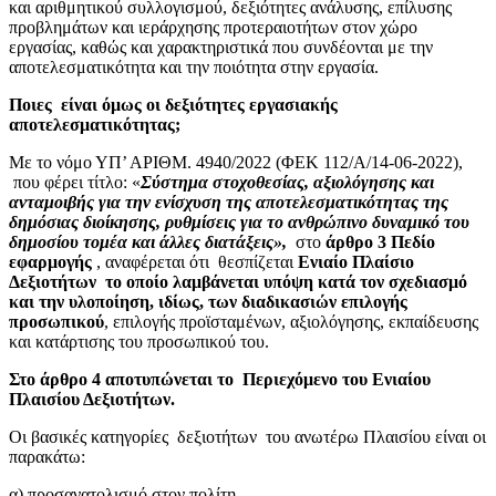
και αριθμητικού συλλογισμού, δεξιότητες ανάλυσης, επίλυσης
προβλημάτων και ιεράρχησης προτεραιοτήτων στον χώρο
εργασίας, καθώς και χαρακτηριστικά που συνδέονται με την
αποτελεσματικότητα και την ποιότητα στην εργασία.
Ποιες είναι όμως οι δεξιότητες εργασιακής
αποτελεσματικότητας;
Με το νόμο ΥΠ’ ΑΡΙΘΜ. 4940/2022 (ΦΕΚ 112/Α/14-06-2022),
που φέρει τίτλο: «
Σύστημα στοχοθεσίας, αξιολόγησης και
ανταμοιβής για την ενίσχυση της αποτελεσματικότητας της
δημόσιας διοίκησης, ρυθμίσεις για το ανθρώπινο δυναμικό του
δημοσίου τομέα και άλλες διατάξεις»,
στο
άρθρο 3 Πεδίο
εφαρμογής
, αναφέρεται ότι θεσπίζεται
Ενιαίο Πλαίσιο
Δεξιοτήτων
το οποίο λαμβάνεται υπόψη κατά τον σχεδιασμό
και την υλοποίηση, ιδίως, των διαδικασιών επιλογής
προσωπικού
, επιλογής προϊσταμένων, αξιολόγησης, εκπαίδευσης
και κατάρτισης του προσωπικού του.
Στο άρθρο 4 αποτυπώνεται το Περιεχόμενο του Ενιαίου
Πλαισίου Δεξιοτήτων.
Οι βασικές κατηγορίες δεξιοτήτων του ανωτέρω Πλαισίου είναι οι
παρακάτω:
α) προσανατολισμό στον πολίτη,